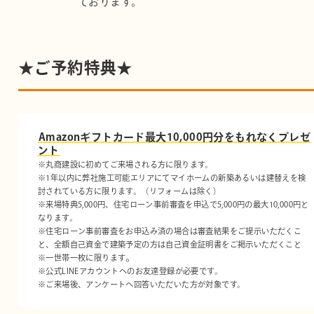
ております。
★ご予約特典★
Amazonギフトカード最大10,000円分をもれなくプレゼ
ント
※丸商建設に初めてご来場される方に限ります。
※1年以内に弊社施工可能エリアにてマイホームの新築あるいは建替えを検
討されている方に限ります。（リフォームは除く）
※来場特典5,000円、住宅ローン事前審査を申込で5,000円の最大10,000円と
なります。
※住宅ローン事前審査をお申込み済の場合は審査結果をご提示いただくこ
と、全額自己資金で建築予定の方は自己資金証明書をご掲示いただくこと
。
※一世帯一枚に限ります
※公式LINEアカウントへのお友達登録が必要です。
※ご来場後、アンケートへ回答いただいた方が対象です。