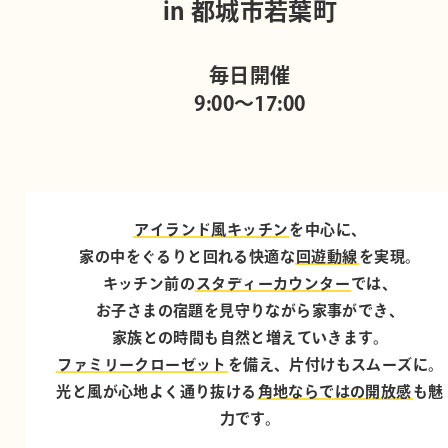
in 都城市若葉町
毎日開催
9:00～17:00
アイランド風キッチン
を中心に、
家の中をぐるりと回れる快適な
回遊動線
を実現。
キッチン前の
スタディーカウンター
では、
お子さまの宿題を見守りながら家事ができ、
家族との時間も自然と増えていきます。
ファミリークローゼット
を備え、片付けもスムーズに。
光と風が心地よく通り抜ける
角地ならではの開放感
も魅
力です。