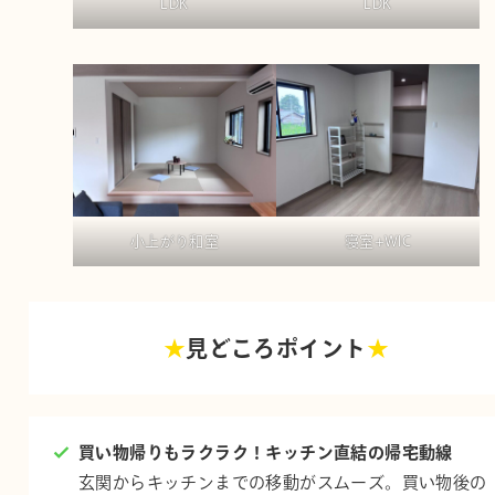
LDK
LDK
小上がり和室
寝室+WIC
★
見どころポイント
★
買い物帰りもラクラク！キッチン直結の帰宅動線
玄関からキッチンまでの移動がスムーズ。買い物後の