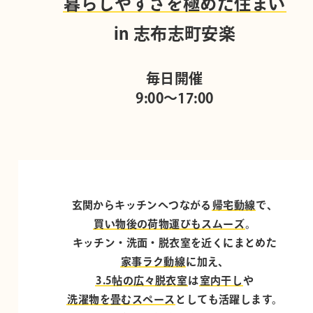
暮らしやすさを極めた住まい
in 志布志町安楽
毎日開催
9:00～17:00
玄関からキッチンへつながる
帰宅動線
で、
買い物後の荷物運びもスムーズ
。
キッチン・洗面・脱衣室を近くにまとめた
家事ラク動線
に加え、
3.5帖の広々脱衣室
は
室内干し
や
洗濯物を畳むスペース
としても活躍します。