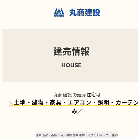
建売情報
HOUSE
丸商建設の建売住宅は
土地・建物・家具・エアコン・照明・カーテ
＼
み
／
宮崎
西都・高鍋
日南・串間
都城
小林・えびの
日向・門川
延岡