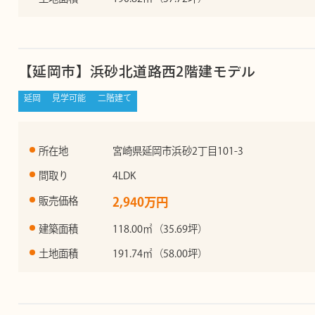
【延岡市】浜砂北道路西2階建モデル
延岡
見学可能
二階建て
所在地
宮崎県延岡市浜砂2丁目101-3
間取り
4LDK
販売価格
2,940万円
建築面積
118.00㎡（35.69坪）
土地面積
191.74㎡（58.00坪）