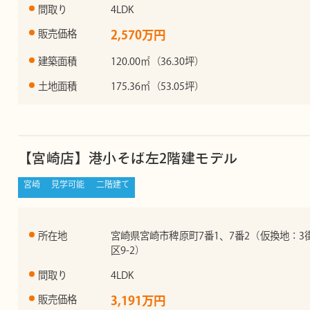
間取り
4LDK
販売価格
2,570万円
建築面積
120.00㎡（36.30坪）
土地面積
175.36㎡（53.05坪）
【宮崎店】港小そば左2階建モデル
宮崎
見学可能
二階建て
所在地
宮崎県宮崎市稗原町7番1、7番2（仮換地：3
区9-2）
間取り
4LDK
販売価格
3,191万円