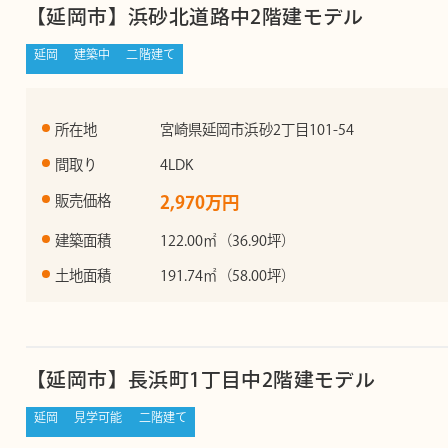
【延岡市】浜砂北道路中2階建モデル
延岡
建築中
二階建て
所在地
宮崎県延岡市浜砂2丁目101-54
間取り
4LDK
販売価格
2,970万円
建築面積
122.00㎡（36.90坪）
土地面積
191.74㎡（58.00坪）
【延岡市】長浜町1丁目中2階建モデル
延岡
見学可能
二階建て