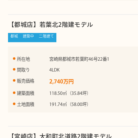
【都城店】若葉北2階建モデル
都城
建築中
二階建て
所在地
宮崎県都城市若葉町46号22番1
間取り
4LDK
販売価格
2,740万円
建築面積
118.50㎡（35.84坪）
土地面積
191.74㎡（58.00坪）
【宮崎店】大和町北道路2階建モデル