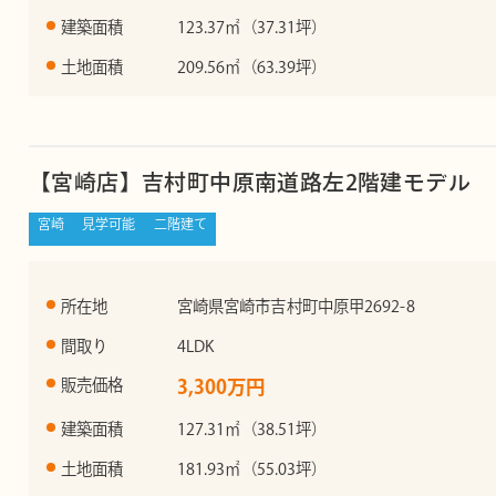
建築面積
123.37㎡（37.31坪）
土地面積
209.56㎡（63.39坪）
【宮崎店】吉村町中原南道路左2階建モデル
宮崎
見学可能
二階建て
所在地
宮崎県宮崎市吉村町中原甲2692-8
間取り
4LDK
販売価格
3,300万円
建築面積
127.31㎡（38.51坪）
土地面積
181.93㎡（55.03坪）