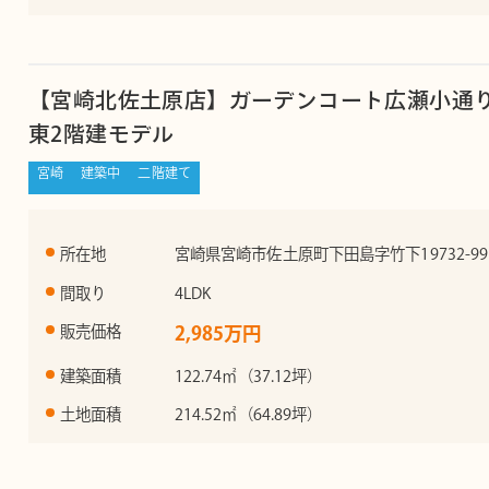
【宮崎北佐土原店】ガーデンコート広瀬小通
東2階建モデル
宮崎
建築中
二階建て
所在地
宮崎県宮崎市佐土原町下田島字竹下19732-99
間取り
4LDK
販売価格
2,985万円
建築面積
122.74㎡（37.12坪）
土地面積
214.52㎡（64.89坪）