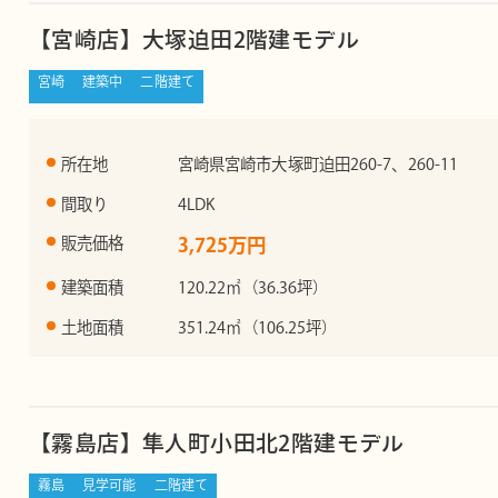
【宮崎店】大塚迫田2階建モデル
宮崎
建築中
二階建て
所在地
宮崎県宮崎市大塚町迫田260-7、260-11
間取り
4LDK
販売価格
3,725万円
建築面積
120.22㎡（36.36坪）
土地面積
351.24㎡（106.25坪）
【霧島店】隼人町小田北2階建モデル
霧島
見学可能
二階建て