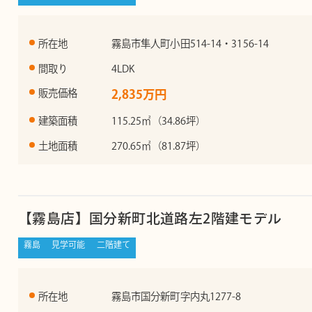
所在地
霧島市隼人町小田514-14・3156-14
間取り
4LDK
販売価格
2,835万円
建築面積
115.25㎡（34.86坪）
土地面積
270.65㎡（81.87坪）
【霧島店】国分新町北道路左2階建モデル
霧島
見学可能
二階建て
所在地
霧島市国分新町字内丸1277-8