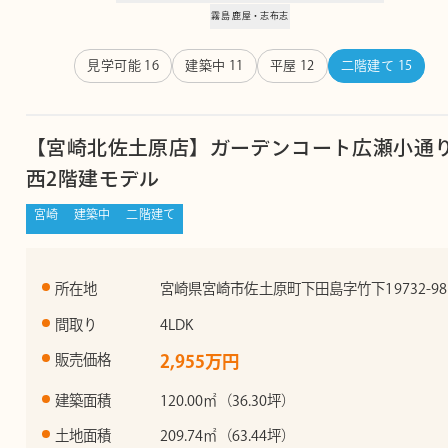
霧島
鹿屋・志布志
見学可能
16
建築中
11
平屋
12
二階建て
15
【宮崎北佐土原店】ガーデンコート広瀬小通
西2階建モデル
宮崎
建築中
二階建て
所在地
宮崎県宮崎市佐土原町下田島字竹下19732-98
間取り
4LDK
販売価格
2,955万円
建築面積
120.00㎡（36.30坪）
土地面積
209.74㎡（63.44坪）