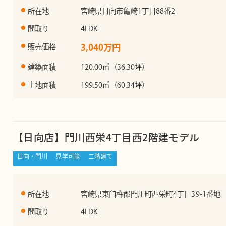
所在地
宮崎県日向市亀崎1丁目88番2
間取り
4LDK
販売価格
3,040万円
建築面積
120.00㎡（36.30坪）
土地面積
199.50㎡（60.34坪）
【日向店】門川西栄4丁目西2階建モデル
日向・門川
見学可能
二階建て
所在地
宮崎県東臼杵郡門川町西栄町4丁目39-1番地
間取り
4LDK