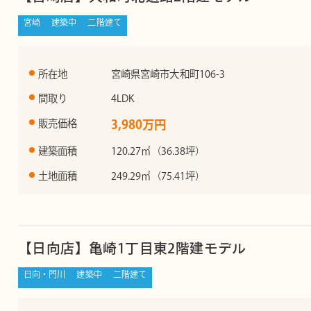
宮崎
建築中
二階建て
所在地
宮崎県宮崎市大和町106-3
間取り
4LDK
販売価格
3,980万円
建築面積
120.27㎡（36.38坪）
土地面積
249.29㎡（75.41坪）
【日向店】亀崎1丁目東2階建モデル
日向・門川
建築中
二階建て