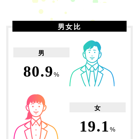
男女比
男
80.9
%
女
19.1
%