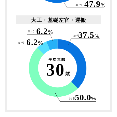
47.9
%
大工・基礎左官・運搬
6.2
%
37.5
%
6.2
%
30
歳
50.0
%