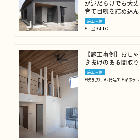
が泥だらけでも大丈
育て目線を詰め込ん
施工事例
平屋
4LDK
【施工事例】おしゃ
き抜けのある間取り
施工事例
吹き抜け
2階建て
家事ラ