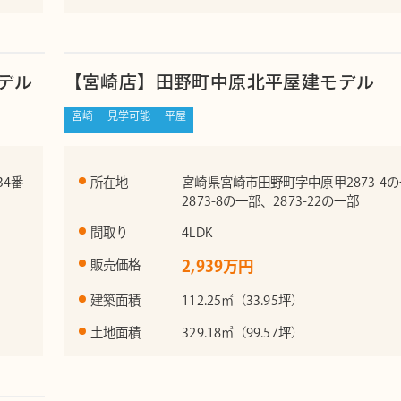
デル
【宮崎店】田野町中原北平屋建モデル
宮崎
見学可能
平屋
4番
所在地
宮崎県宮崎市田野町字中原甲2873-4
2873-8の一部、2873-22の一部
間取り
4LDK
販売価格
2,939万円
建築面積
112.25㎡（33.95坪）
土地面積
329.18㎡（99.57坪）