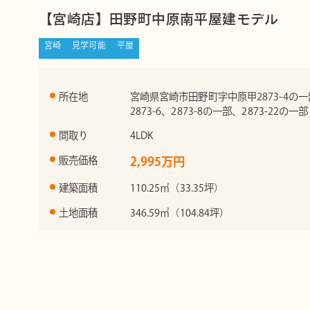
【宮崎店】田野町中原南平屋建モデル
宮崎
見学可能
平屋
所在地
宮崎県宮崎市田野町字中原甲2873-4の
2873-6、2873-8の一部、2873-22の一部
間取り
4LDK
販売価格
2,995万円
建築面積
110.25㎡（33.35坪）
土地面積
346.59㎡（104.84坪）