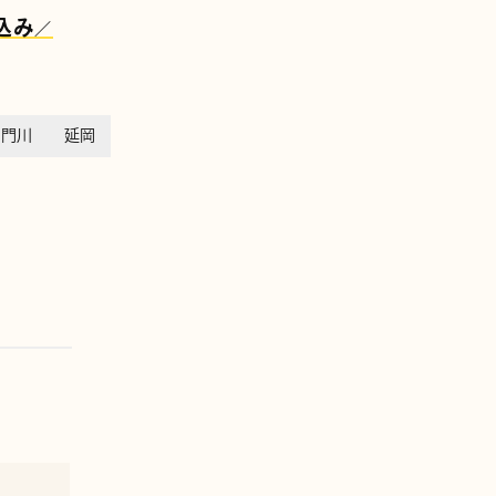
込み
／
・門川
延岡