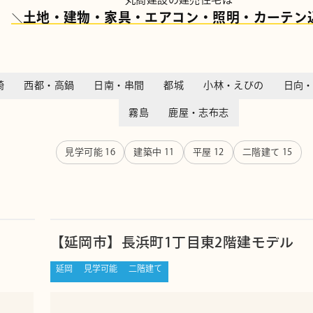
土地・建物・家具・エアコン・照明・カーテン
＼
崎
西都・高鍋
日南・串間
都城
小林・えびの
日向
霧島
鹿屋・志布志
見学可能
16
建築中
11
平屋
12
二階建て
15
【延岡市】長浜町1丁目東2階建モデル
延岡
見学可能
二階建て