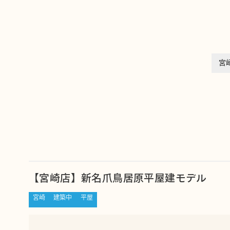
宮
【宮崎店】新名爪鳥居原平屋建モデル
宮崎
建築中
平屋