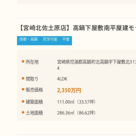
【宮崎北佐土原店】高鍋下屋敷南平屋建モ
西都・高鍋
見学可能
平屋
所在地
宮崎県児湯郡高鍋町北高鍋字下屋敷北313
4
間取り
4LDK
販売価格
2,350万円
建築面積
111.00㎡（33.57坪）
土地面積
286.36㎡（86.62坪）