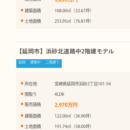
建築面積
108.00㎡（32.67坪）
土地面積
253.95㎡（76.81坪）
【延岡市】浜砂北道路中2階建モデル
延岡
建築中
二階建て
所在地
宮崎県延岡市浜砂2丁目101-54
間取り
4LDK
販売価格
2,970万円
建築面積
122.00㎡（36.90坪）
土地面積
191.74㎡（58.00坪）