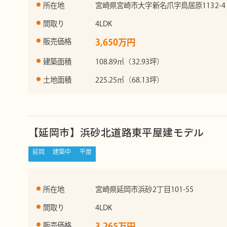
所在地
宮崎県宮崎市大字新名爪字鳥居原1132-4
間取り
4LDK
販売価格
3,650万円
建築面積
108.89㎡（32.93坪）
土地面積
225.25㎡（68.13坪）
【延岡市】浜砂北道路東平屋建モデル
延岡
建築中
平屋
所在地
宮崎県延岡市浜砂2丁目101-55
間取り
4LDK
販売価格
3,265万円