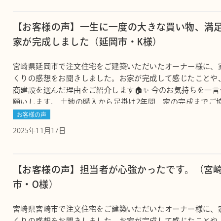
【お客様の声】一生に一度の大きな買い物、満
家が完成しました（延岡市・K様）
宮崎県延岡市で注文住宅をご建築いただいたオーナー様に、
くりの感想をお聞きしました。お家が完成して感じたことや
商建設を選んだ理由をご紹介します🏠✨ 今のお気持ちを一言
願いします。 土地の購入から足掛け2年間、家の完成までご
ありがとうございました。土地を購入して、家を建てる際の
お客様の声
汚水マスの課題から、隣の土地の購入することとなり、設計
2025年11月17日
更、細やか…
【お客様の声】担当者が心強かったです。（宮
市・O様）
宮崎県宮崎市で注文住宅をご建築いただいたオーナー様に、
くりの感想をお聞きしました。お家が完成して感じたことや