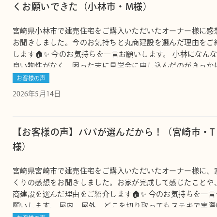
くお願いできた（小林市・M様）
宮崎県小林市で建売住宅をご購入いただいたオーナー様に感
お聞きしました。今のお気持ちと丸商建設を選んだ理由をご
します🏠✨ 今のお気持ちを一言お願いします。 小林になん
良い物件がなく、困った末に見学会に申し込んだのがきっか
した。実家からも息子の小学校からも近く立地的にこれ以上
お客様の声
上に、内装も機能も最高で、これほど好条件の物件に出会え
2026年5月14日
とが幸せで…
【お客様の声】パパが選んだから！（宮崎市・T
様）
宮崎県宮崎市で建売住宅をご購入いただいたオーナー様に、
くりの感想をお聞きしました。お家が完成して感じたことや
商建設を選んだ理由をご紹介します🏠✨ 今のお気持ちを一言
願いします。 屋内、屋外、どこを切り取ってもステキで実際